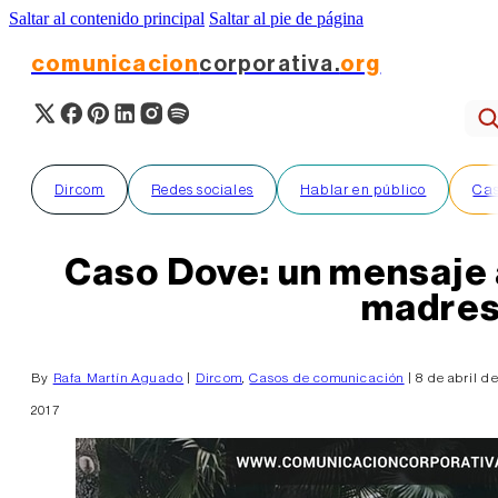
Saltar al contenido principal
Saltar al pie de página
comunicacion
corporativa.
org
Dircom
Redes sociales
Hablar en público
Cas
Caso Dove: un mensaje a
madre
By
Rafa Martín Aguado
|
Dircom
,
Casos de comunicación
| 8 de abril d
2017