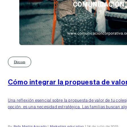
Dircom
Cómo integrar la propuesta de valo
Una reflexión esencial sobre la propuesta de valor de tu cole
opción: es una necesidad estratégica. Las familias buscan al
By
Rafa Martín Aguado
|
Marketing educativo
| 24 de julio de 2025