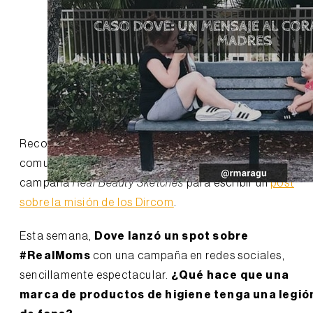
Reconozco que tengo cierta debilidad por la
comunicación de Dove. Hace tiempo aproveché su
campaña
Real Beauty Sketches
para escribir un
post
sobre la misión de los Dircom
.
Esta semana,
Dove lanzó un spot sobre
#RealMoms
con una campaña en redes sociales,
sencillamente espectacular.
¿Qué hace que una
marca de productos de higiene tenga una legió