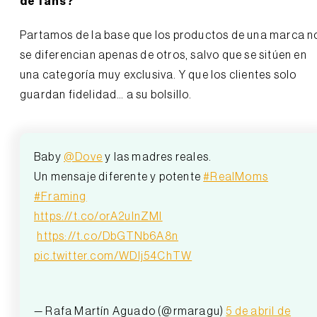
de fans?
Partamos de la base que los productos de una marca n
se diferencian apenas de otros, salvo que se sitúen en
una categoría muy exclusiva. Y que los clientes solo
guardan fidelidad… a su bolsillo.
Baby
@Dove
y las madres reales.
Un mensaje diferente y potente
#RealMoms
#Framing
https://t.co/orA2uInZMl
️
https://t.co/DbGTNb6A8n
pic.twitter.com/WDlj54ChTW
— Rafa Martín Aguado (@rmaragu)
5 de abril de