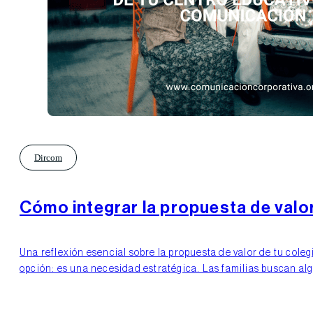
Dircom
Cómo integrar la propuesta de valo
Una reflexión esencial sobre la propuesta de valor de tu cole
opción: es una necesidad estratégica. Las familias buscan al