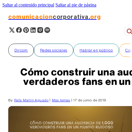
Saltar al contenido principal
Saltar al pie de página
comunicacion
corporativa.
org
Dircom
Redes sociales
Hablar en público
Cas
Cómo construir una au
verdaderos fans en u
By
Rafa Martín Aguado
|
Más temas
| 17 de junio de 2019