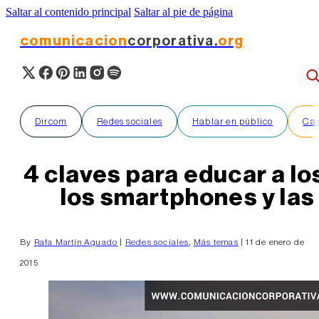
Saltar al contenido principal
Saltar al pie de página
comunicacion
corporativa.
org
Dircom
Redes sociales
Hablar en público
Cas
4 claves para educar a los
los smartphones y las
By
Rafa Martín Aguado
|
Redes sociales
,
Más temas
| 11 de enero de
2015