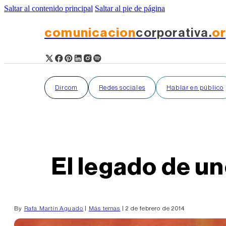
Saltar al contenido principal
Saltar al pie de página
comunicacion
corporativa.
o
Dircom
Redes sociales
Hablar en público
El legado de un
By
Rafa Martín Aguado
|
Más temas
| 2 de febrero de 2014