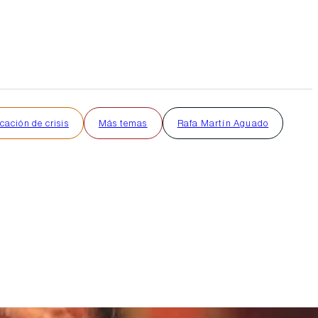
ación de crisis
Más temas
Rafa Martín Aguado