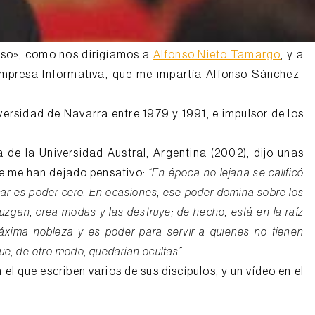
nso», como nos dirigíamos a
Alfonso Nieto Tamargo
, y a
mpresa Informativa, que me impartía Alfonso Sánchez-
versidad de Navarra entre 1979 y 1991, e impulsor de los
 de la Universidad Austral, Argentina (2002), dijo unas
re me han dejado pensativo:
“En época no lejana se calificó
car es poder cero. En ocasiones, ese poder domina sobre los
uzgan, crea modas y las destruye; de hecho, está en la raíz
áxima nobleza y es poder para servir a quienes no tienen
que, de otro modo, quedarían ocultas”
.
n el que escriben varios de sus discípulos, y un vídeo en el