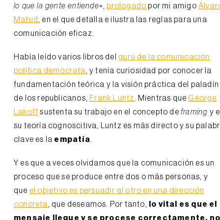
lo que la gente entiende
«,
prologado
por mi amigo
Álvar
Matud
, en el que detalla e ilustra las reglas para una
comunicación eficaz.
Había leído varios libros del
gurú de la comunicación
política demócrata
, y tenía curiosidad por conocer la
fundamentación teórica y la visión práctica del paladín
de los republicanos,
Frank Luntz
. Mientras que
George
Lakoff
sustenta su trabajo en el concepto de
framing
y 
su teoría cognoscitiva, Luntz es más directo y su palab
clave es la
empatía
.
Y es que a veces olvidamos que la comunicación es un
proceso que se produce entre dos o más personas, y
que
el objetivo es persuadir al otro en una dirección
concreta
, que deseamos. Por tanto,
lo vital es que el
mensaje llegue y se procese correctamente, n