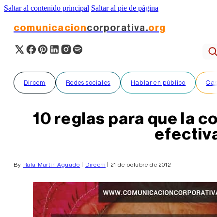
Saltar al contenido principal
Saltar al pie de página
comunicacion
corporativa.
org
Dircom
Redes sociales
Hablar en público
Cas
10 reglas para que la 
efectiv
By
Rafa Martín Aguado
|
Dircom
| 21 de octubre de 2012