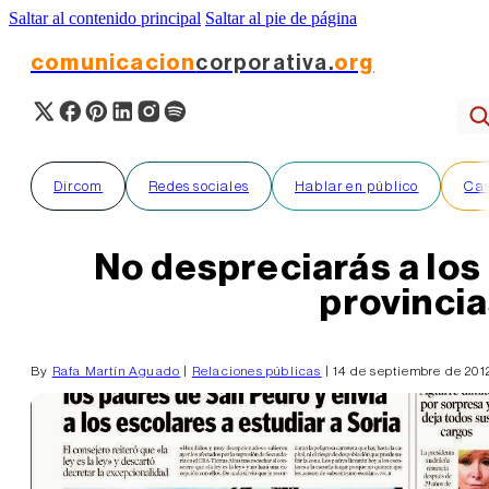
Saltar al contenido principal
Saltar al pie de página
comunicacion
corporativa.
org
Dircom
Redes sociales
Hablar en público
Cas
No despreciarás a los
provinci
By
Rafa Martín Aguado
|
Relaciones públicas
| 14 de septiembre de 20