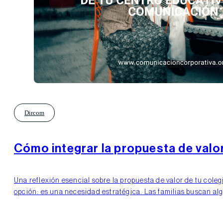
Dircom
Cómo integrar la propuesta de valo
Una reflexión esencial sobre la propuesta de valor de tu cole
opción: es una necesidad estratégica. Las familias buscan al