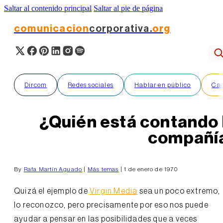
Saltar al contenido principal
Saltar al pie de página
comunicacion
corporativa.
org
Dircom
Redes sociales
Hablar en público
Cas
¿Quién está contando l
compañí
By
Rafa Martín Aguado
|
Más temas
| 1 de enero de 1970
Quizá el ejemplo de
Virgin Media
sea un poco extremo,
lo reconozco, pero precisamente por eso nos puede
ayudar a pensar en las posibilidades que a veces