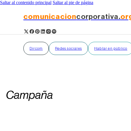
Saltar al contenido principal
Saltar al pie de página
comunicacion
corporativa.
or
Dircom
Redes sociales
Hablar en público
Campaña