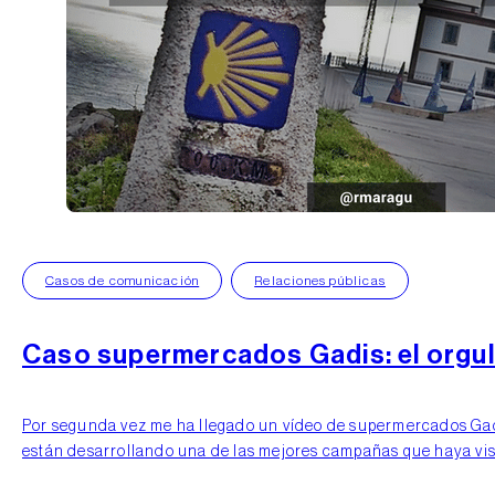
Caso supermercados Gadis: el orgull
Por segunda vez me ha llegado un vídeo de supermercados Gadis
están desarrollando una de las mejores campañas que haya vis