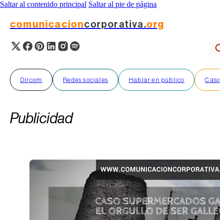
Saltar al contenido principal
Saltar al pie de página
comunicacion
corporativa.
org
Dircom
Redes sociales
Hablar en público
Caso
Publicidad