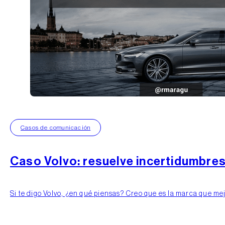
Caso Volvo: resuelve incertidumbr
Si te digo Volvo, ¿en qué piensas? Creo que es la marca que me