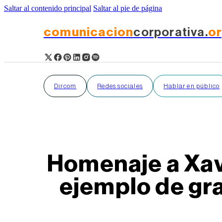
Saltar al contenido principal
Saltar al pie de página
comunicacion
corporativa.
o
Dircom
Redes sociales
Hablar en público
Homenaje a Xavi
ejemplo de gr