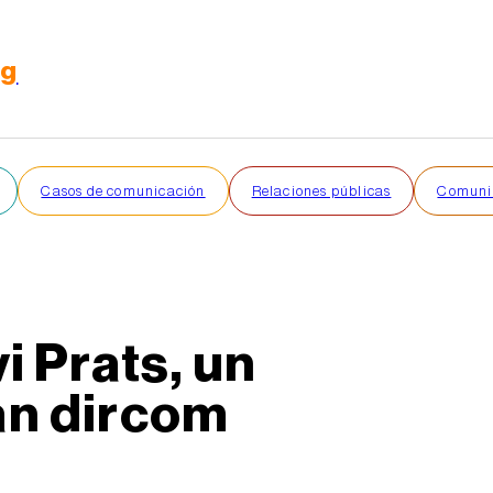
rg
Casos de comunicación
Relaciones públicas
Comunic
 Prats, un
an dircom