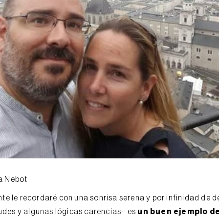
sa Nebot
 le recordaré con una sonrisa serena y por infinidad de de
tudes y algunas lógicas carencias- es
un buen ejemplo de