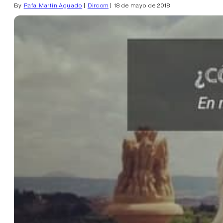
By
Rafa Martín Aguado
|
Dircom
| 18 de mayo de 2018