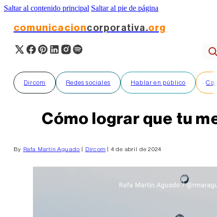
Saltar al contenido principal
Saltar al pie de página
comunicacion
corporativa.
org
Dircom
Redes sociales
Hablar en público
Cas
Cómo lograr que tu m
By
Rafa Martín Aguado
|
Dircom
| 4 de abril de 2024