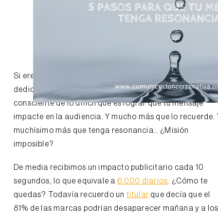
Si eres creador de contenido o has emprendido o te
dedicas al marketing y las ventas serás plenamente
consciente de lo difícil que es lograr que tu mensaje
impacte en la audiencia. Y mucho más que lo recuerde.
muchísimo más que tenga resonancia… ¿Misión
imposible?
De media recibimos un impacto publicitario cada 10
segundos, lo que equivale a
6.000 diarios
. ¿Cómo te
quedas? Todavía recuerdo un
titular
que decía que el
81% de las marcas podrían desaparecer mañana y a lo